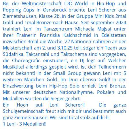
Bei der Weltmeisterschaft IDO World in Hip-Hop und
Popping Cups in Osnabrück brachte Leni Scherer aus
Ziemetshausen, Klasse 2b, in der Gruppe Mini Kids 2mal
Gold und 1mal Bronze nach Hause. Seit September 2024
trainiert Leni im Tanzzentrum Michaela Majsai unter
ihrer Trainerin Franziska Kalchschmid in Edelstetten
inzwischen 3mal die Woche. 22 Nationen nahmen an der
Meisterschaft am 2. und 3.10.25 teil, sogar ein Team aus
Südafrika. Taktanzahl und Taktschema sind vorgegeben,
die Choreografie einstudiert, ein DJ legt auf. Welcher
Musiktitel allerdings gespielt wird, ist den Teilnehmern
nicht bekannt! In der Small Group gewann Leni mit 5
weiteren Mädchen Gold. Im Duo ebenso Gold! In der
Einzelwertung beim Hip-Hop Solo erhielt Leni Bronze.
Mit unserer deutschen Nationalhymne, Pokalen und
Medaillen wurden die Sieger geehrt.
Ein Hoch auf Leni Scherer!! Die ganze
Schulgemeinschaft freut sich mit dir und bestimmt auch
ganz Ziemetshausen. Wir sind total stolz auf dich:
1 Leni - 3 Medaillen!!