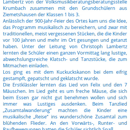
Lambertz von der Volksmusikberatungsberatungsstelle
Krumbach zusammen mit den Grundschülern aus
Ziemetshausen der Klassen 1 bis 3.
Anlässlich der 900-Jahr-Feier des Ortes kam uns die Idee,
das Programm musikalisch zu bereichern, und zwar mit
traditionellen, meist vergessenen Stücken, die die Kinder
vor 100 Jahren und mehr im Ort gesungen und getanzt
haben. Unter der Leitung von Christoph Lambertz
lernten die Schüler einen ganzen Vormittag lang lustige,
abwechslungsreiche Klatsch- und Tanzstücke, die zum
Mitmachen einladen.
Los ging es mit dem Kuckuckskanon bei dem eifrig
gestampft, gepatscht und geklatscht wurde.
Die Erstklässler lernten das Lied von Felix und den 7
Mäuschen. Im Lied geht es um freche Mäuse, die sich
beim Essen gar nicht gut benehmen wollen und sich
immer was Lustiges ausdenken. Beim Tanzlied
„Zusamtalwanderung“ machten die Kinder eine
musikalische „Reise“ ins wunderschöne Zusamtal zum
blühenden Flieder. An den Vorwärts-, Runter- und
Raufbewegungen hatten die Schüler sichtlich Spaß.